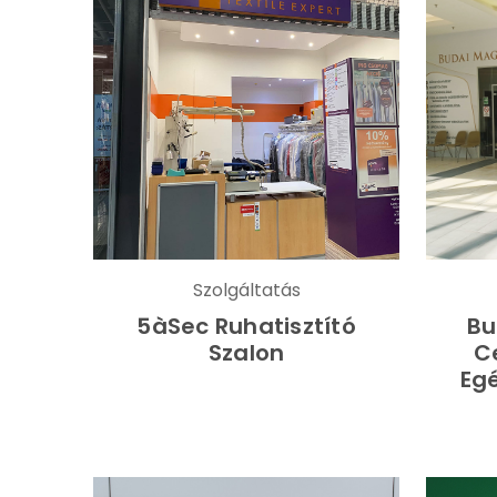
Szolgáltatás
5àSec Ruhatisztító
Bu
Szalon
C
Eg