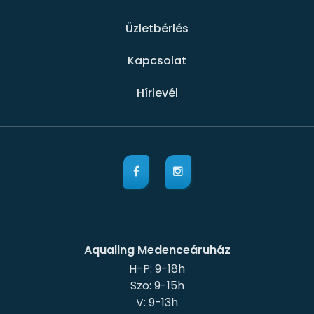
Üzletbérlés
Kapcsolat
Hírlevél
Aqualing Medenceáruház
H-P: 9-18h
Szo: 9-15h