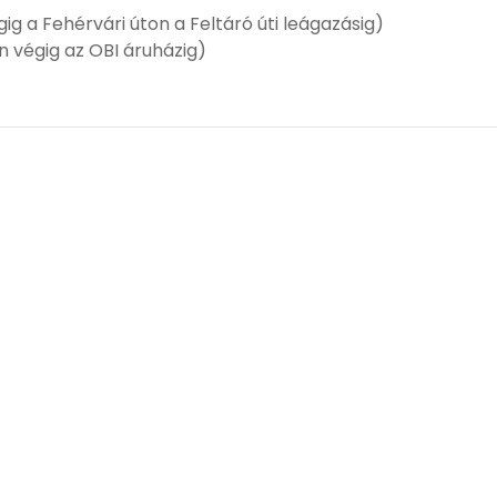
gig a Fehérvári úton a Feltáró úti leágazásig)
 végig az OBI áruházig)