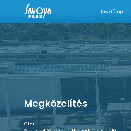
Kezdőlap
Megközelítés
Cím
Budapest XI. kerület, Hunyadi János út 19