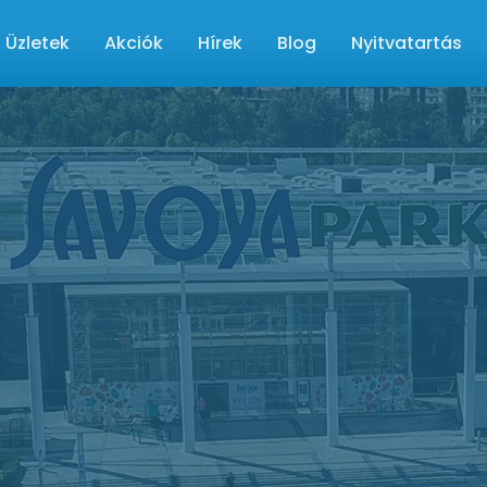
Üzletek
Akciók
Hírek
Blog
Nyitvatartás