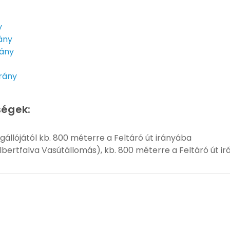
y
ány
rány
rány
ségek:
gállójától kb. 800 méterre a Feltáró út irányába
lbertfalva Vasútállomás), kb. 800 méterre a Feltáró út i