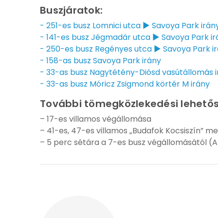
Buszjáratok:
- 251-es busz Lomnici utca ► Savoya Park irán
- 141-es busz Jégmadár utca ► Savoya Park ir
- 250-es busz Regényes utca ► Savoya Park i
- 158-as busz Savoya Park irány
- 33-as busz Nagytétény-Diósd vasútállomás i
- 33-as busz Móricz Zsigmond körtér M irány
További tömegközlekedési lehető
– 17-es villamos végállomása
– 41-es, 47-es villamos „Budafok Kocsiszín” me
– 5 perc sétára a 7-es busz végállomásától (A