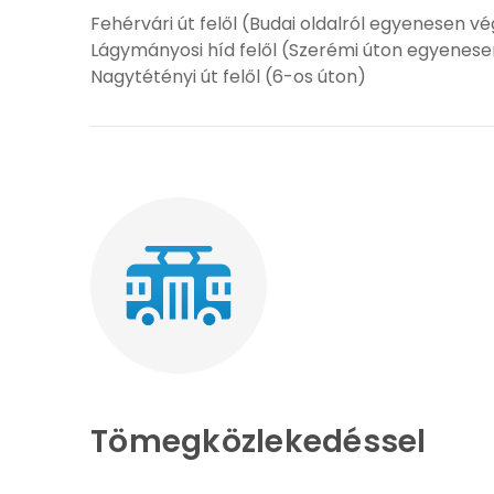
Fehérvári út felől (Budai oldalról egyenesen vé
Lágymányosi híd felől (Szerémi úton egyenesen
Nagytétényi út felől (6-os úton)
Tömegközlekedéssel