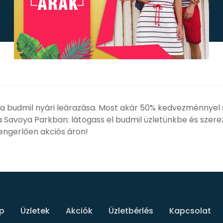
t a budmil nyári leárazása. Most akár 50% kedvezménnye
a Savoya Parkban: látogass el budmil üzletünkbe és szere
engerlően akciós áron!
p
Üzletek
Akciók
Üzletbérlés
Kapcsolat