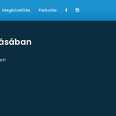
Megközelítés
Parkolás
azásában
rt!