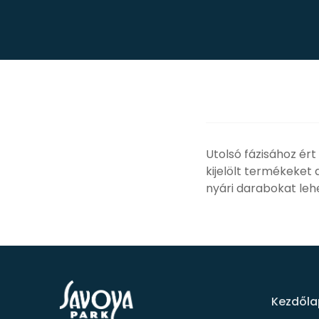
Utolsó fázisához ér
kijelölt termékeket 
nyári darabokat leh
Kezdőla