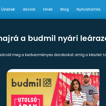
Üzletek
Akciók
Hírek
Blog
Nyitvatartás
hajrá a budmil nyári leár
sárold meg a kedvezményes darabokat amíg a készlet ta