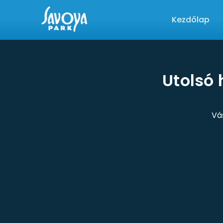
Kezdőlap
Utolsó 
Vá