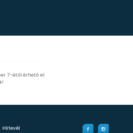
er 7-étől érhető el
k!
Hírlevél