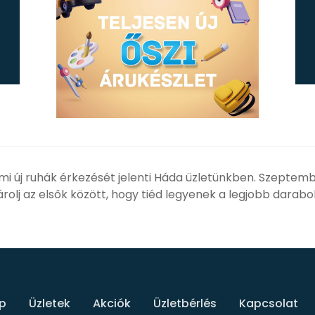
mi új ruhák érkezését jelenti Háda üzletünkben. Szeptemb
sárolj az elsők között, hogy tiéd legyenek a legjobb darabo
p
Üzletek
Akciók
Üzletbérlés
Kapcsolat