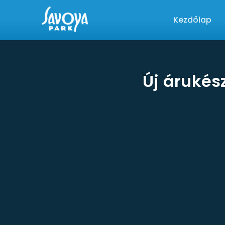
Kezdőlap
Új árukés