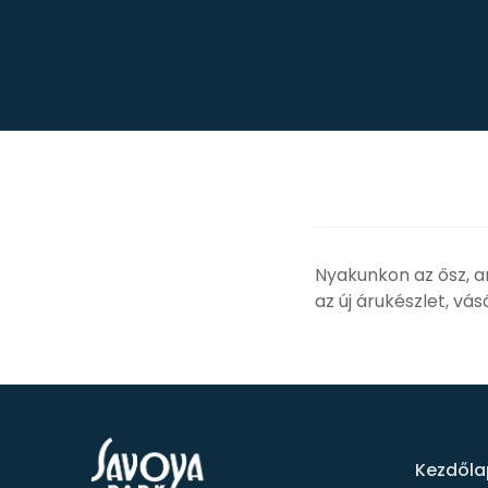
Nyakunkon az ősz, a
az új árukészlet, vá
Kezdőla