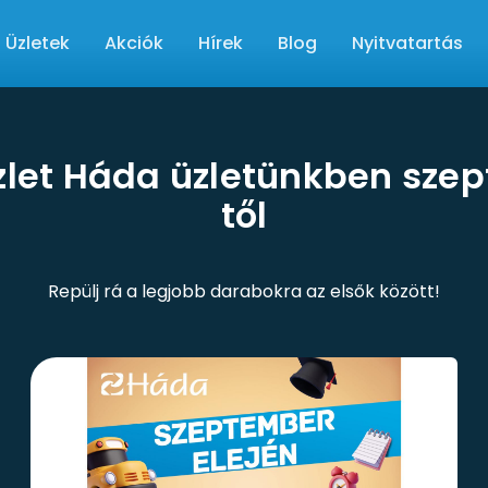
Üzletek
Akciók
Hírek
Blog
Nyitvatartás
zlet Háda üzletünkben sze
től
Repülj rá a legjobb darabokra az elsők között!