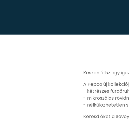
Készen állsz egy ig
A Pepco új kollekció
- kétrészes fürdőru
- mikroszálas rövidn
- nélkülözhetetlen s
Keresd őket a Savoy