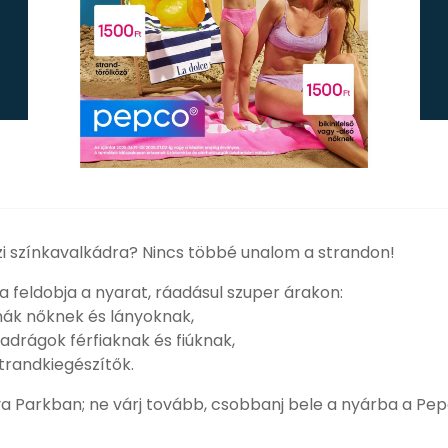
azi színkavalkádra? Nincs többé unalom a strandon!
ja feldobja a nyarat, ráadásul szuper árakon:
hák nőknek és lányoknak,
adrágok férfiaknak és fiúknak,
trandkiegészítők.
a Parkban; ne várj tovább, csobbanj bele a nyárba a Pep