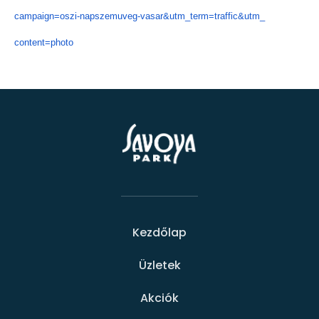
campaign=oszi-napszemuveg-
vasar&utm_term=traffic&utm_
content=photo
Kezdőlap
Üzletek
Akciók