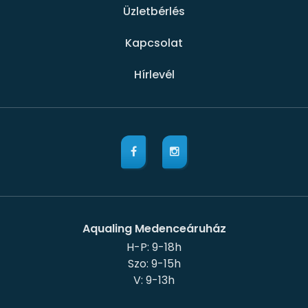
Üzletbérlés
Kapcsolat
Hírlevél
Aqualing Medenceáruház
H-P: 9-18h
Szo: 9-15h