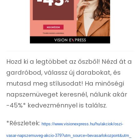
Hozd ki a legtöbbet az őszből! Nézd át a
gardróbod, válassz új darabokat, és
mutasd meg stílusodat! Ha minőségi
napszemüveget keresnél, nálunk akár
-45%* kedvezménnyel is találsz.
*Részletek:
https://www.visionexpress.hu/
hu/akciok/oszi-
vasar-
napszemuveg-akcio-379?utm_
source=bevasarlokozpont&utm_