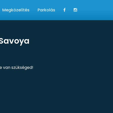
Megközelítés
Parkolás
a Savoya
re van szükséged!