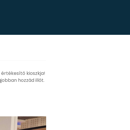
értékesítő kioszkja!
jobban hozzád illőt.