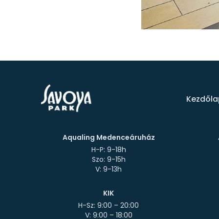
Kezdőla
Aqualing Medenceáruház
H-P: 9-18h
Szo: 9-15h
KIK
H-Sz: 9:00 – 20:00