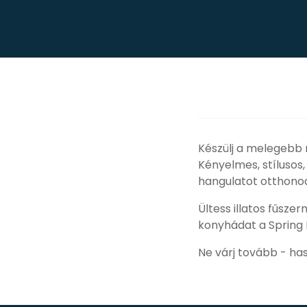
Készülj a melegebb 
Kényelmes, stílusos,
hangulatot otthonod
Ültess illatos fűsze
konyhádat a Spring N
Ne várj tovább - ha