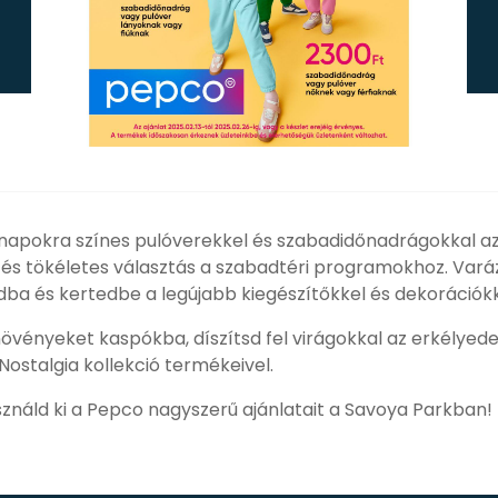
napokra színes pulóverekkel és szabadidőnadrágokkal a
 és tökéletes választás a szabadtéri programokhoz. Varáz
ba és kertedbe a legújabb kiegészítőkkel és dekorációk
rnövényeket kaspókba, díszítsd fel virágokkal az erkélyede
ostalgia kollekció termékeivel.
sználd ki a Pepco nagyszerű ajánlatait a Savoya Parkban!