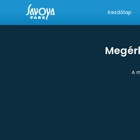
Kezdőlap
Megérk
A m