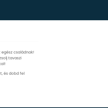
z egész családnak!
solj tavaszi
kal!
t, és dobd fel