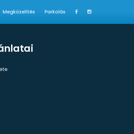
Megközelítés
Parkolás
ánlatai
ete.