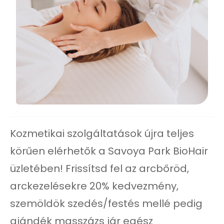
Kozmetikai szolgáltatások újra teljes
körűen elérhetők a Savoya Park BioHair
üzletében! Frissítsd fel az arcbőröd,
arckezelésekre 20% kedvezmény,
szemöldök szedés/festés mellé pedig
ajándék masszázs jár egész