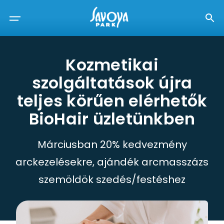
Kozmetikai
szolgáltatások újra
teljes körűen elérhetők
BioHair üzletünkben
Márciusban 20% kedvezmény
arckezelésekre, ajándék arcmasszázs
szemöldök szedés/festéshez