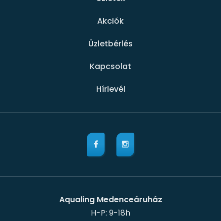
Akciók
Üzletbérlés
Kapcsolat
Hírlevél
Aqualing Medenceáruház
H-P: 9-18h