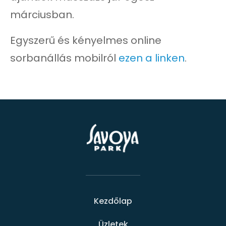
márciusban.
Egyszerű és kényelmes online
sorbanállás mobilról
ezen a linken
.
Kezdőlap
Üzletek