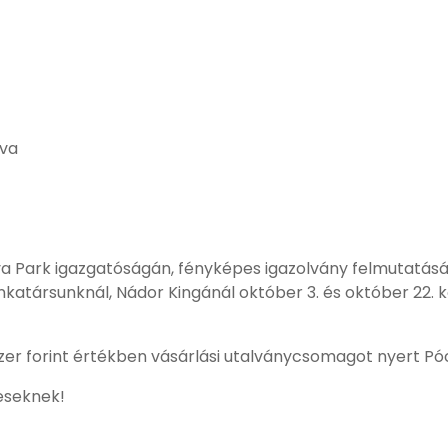
va
a Park igazgatóságán, fényképes igazolvány felmutatásáv
társunknál, Nádor Kingánál október 3. és október 22. k
 ezer forint értékben vásárlási utalványcsomagot nyert P
eseknek!