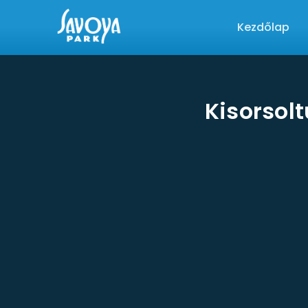
Kezdőlap
Kisorsol