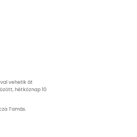
al vehetik át
özött, hétköznap 10
ócza Tamás.