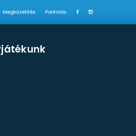
Megközelítés
Parkolás
yjátékunk