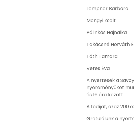
Lempner Barbara
Mongyi Zsolt
Pálinkás Hajnalka
Takácsné Horváth É
Tóth Tamara
Veres Éva
A nyertesek a Savoy
nyereményüket munka
és 16 óra között.
A fődíjat, azaz 200
Gratulálunk a nyert