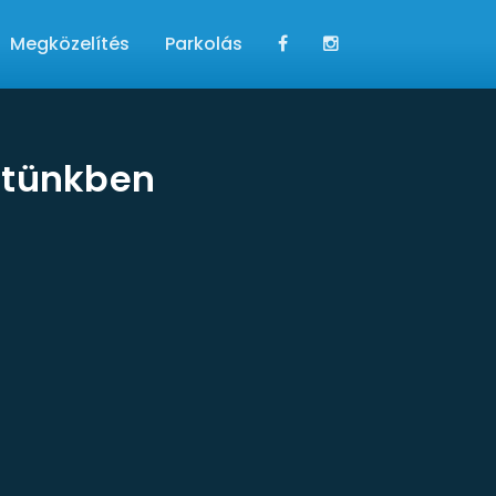
Megközelítés
Parkolás
etünkben