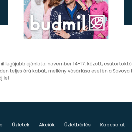
l legújabb ajánlata: november 14-17. között, csütörtöktő
en teljes árú kabát, mellény vásárlása esetén a Savoya 
 le!
p
Üzletek
Akciók
Üzletbérlés
Kapcsolat