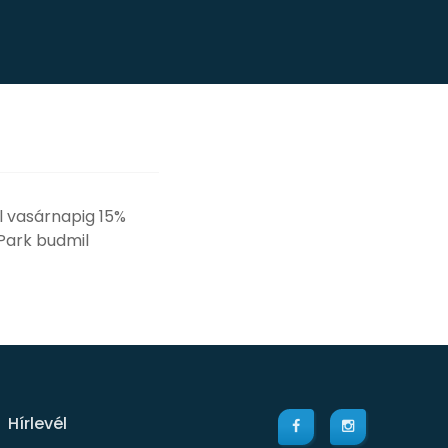
l vasárnapig 15%
Park budmil
Hírlevél