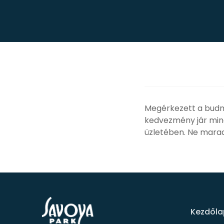
Megérkezett a budmi
kedvezmény jár mind
üzletében. Ne maradj
Kezdőla