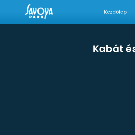
Kezdőlap
Kabát é