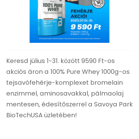
Keresd július 1-31. között 9590 Ft-os
akciós áron a 100% Pure Whey 1000g-os
tejsavófehérje-komplexet bromelain
enzimmel, aminosavakkal, pálmaolaj
mentesen, édesítőszerrel a Savoya Park
BioTechUSA üzletében!