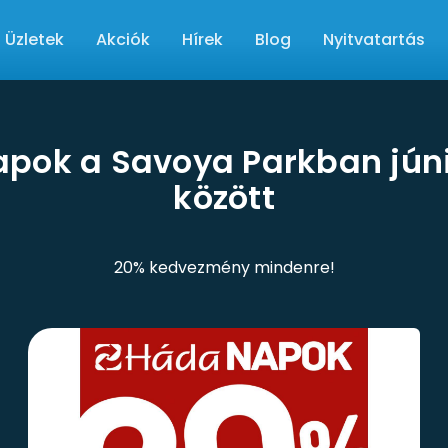
Üzletek
Akciók
Hírek
Blog
Nyitvatartás
pok a Savoya Parkban júniu
között
20% kedvezmény mindenre!