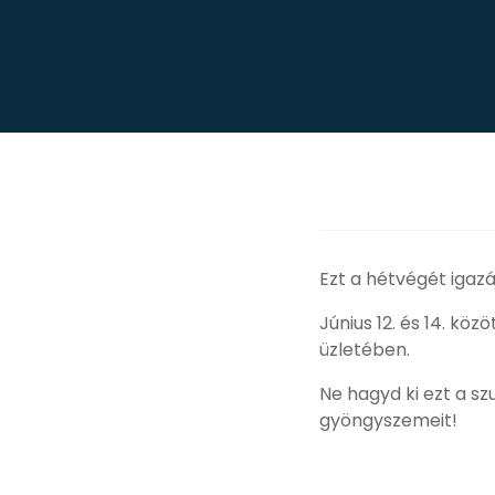
Ezt a hétvégét igaz
Június 12. és 14. k
üzletében.
Ne hagyd ki ezt a sz
gyöngyszemeit!