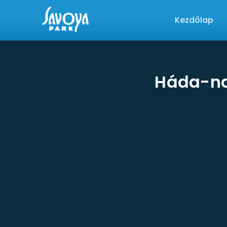
Kezdőlap
Háda-na