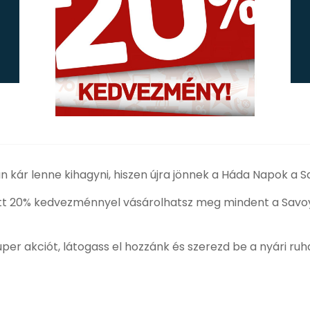
án kár lenne kihagyni, hiszen újra jönnek a Háda Napok a 
özött 20% kedvezménnyel vásárolhatsz meg mindent a Sav
uper akciót, látogass el hozzánk és szerezd be a nyári ru