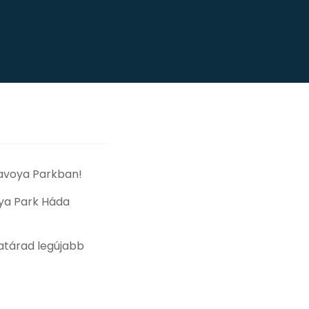
Savoya Parkban!
oya Park Háda
határad legújabb