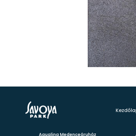
Kezdőla
Aqualing Medenceáruház