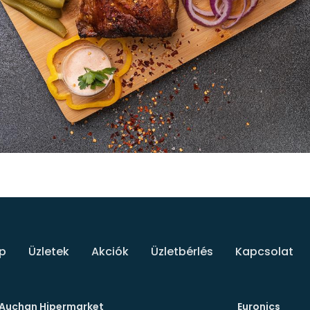
p
Üzletek
Akciók
Üzletbérlés
Kapcsolat
Auchan Hipermarket
Euronics