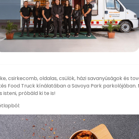
irke, csirkecomb, oldalas, csülök, házi savanyúságok és t
rkés Food Truck kínálatában a Savoya Park parkolójában. 
steni, próbáld ki te is!
étlapból: