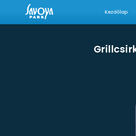
Kezdőlap
Grillcsi