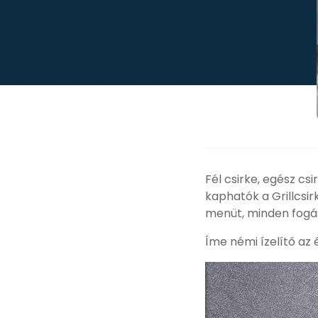
Fél csirke, egész cs
kaphatók a Grillcsi
menüt, minden fogás i
Íme némi ízelítő az 