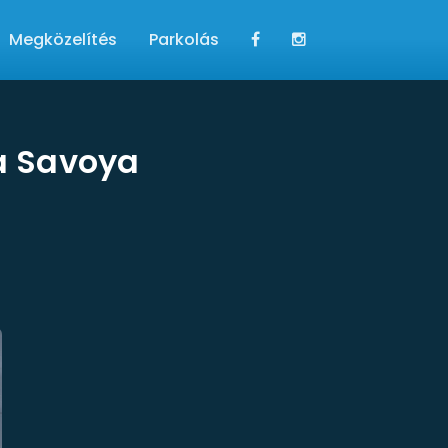
Megközelítés
Parkolás
 a Savoya