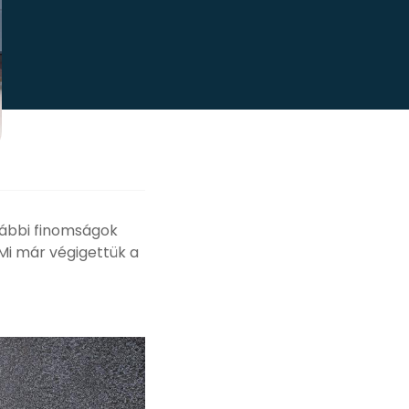
ovábbi finomságok
Mi már végigettük a