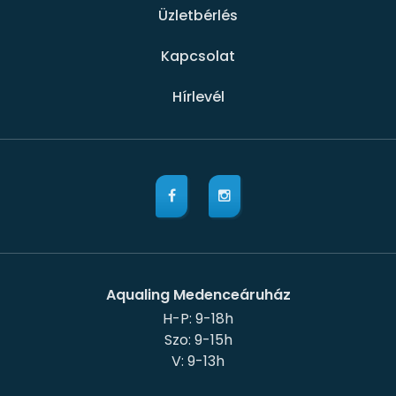
Üzletbérlés
Kapcsolat
Hírlevél
Aqualing Medenceáruház
H-P: 9-18h
Szo: 9-15h