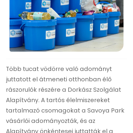
Több tucat vödörre való adományt
juttatott el átmeneti otthonban élő
rászorulók részére a Dorkász Szolgálat
Alapítvány. A tartós élelmiszereket
tartalmazó csomagokat a Savoya Park
vásárlói adományozták, és az
Alapítvány önkéntesei juttatták el a