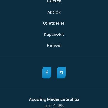
Üzletek
Akciók
Üzletbérlés
Kapcsolat
Hírlevél
Aqualing Medenceáruház
H-P: 9-18h