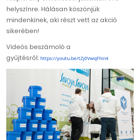
helyszínre. Hálásan köszönjük
mindenkinek, aki részt vett az akció
sikerében!
Videós beszámoló a
gyűjtésről:
https://youtu.be/
tZj0VwqFNn4