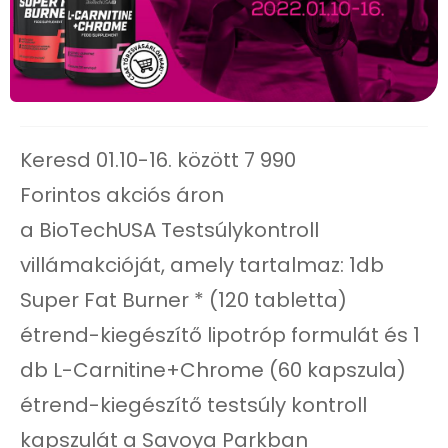
Keresd 01.10-16. között 7 990
Forintos akciós áron
a BioTechUSA Testsúlykontroll
villámakcióját, amely tartalmaz: 1db
Super Fat Burner * (120 tabletta)
étrend-kiegészítő lipotróp formulát és 1
db L-Carnitine+Chrome (60 kapszula)
étrend-kiegészítő testsúly kontroll
kapszulát a Savoya Parkban