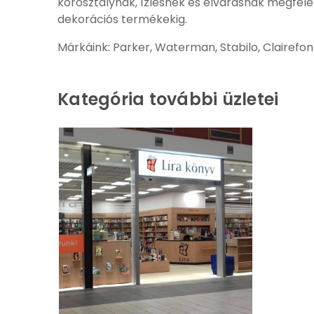
korosztálynak, ízlésnek és elvárásnak megfelel
dekorációs termékekig.
Márkáink: Parker, Waterman, Stabilo, Clairefont
Kategória további üzletei