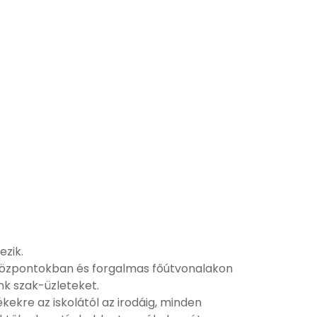
ezik.
lóközpontokban és forgalmas főútvonalakon
nk szak-üzleteket.
kekre az iskolától az irodáig, minden