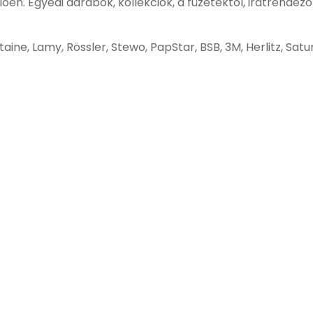
ően. Egyedi darabok, kollekciók, a füzetektől, iratrendez
aine, Lamy, Rössler, Stewo, PapStar, BSB, 3M, Herlitz, Satu