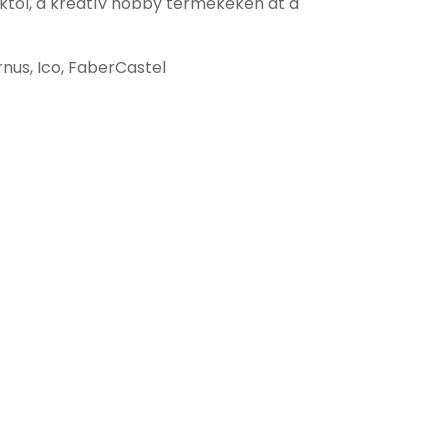
őktől, a kreatív hobby termékeken át a
rnus, Ico, FaberCastel