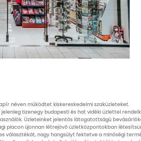
 Papír néven működtet kiskereskedelmi szaküzleteket.
elenleg tizenegy budapesti és hat vidéki üzlettel rendelk
lhasználók. Üzleteinket jelentős látogatottságú bevásár
ági piacon újonnan létrejövő üzletközpontokban létesítsü
es választékát, nagy hangsúlyt fektetve a minőségi termé