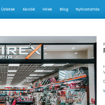
Üzletek
Akciók
Hírek
Blog
Nyitvatartás
K
H
0