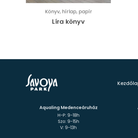
Könyv, hírlap, papír
Líra könyv
Kezdőla
Aqualing Medenceáruház
H-P: 9-18h
Szo: 9-15h